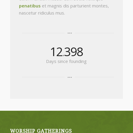
penatibus
et magnis dis parturient montes,
nascetur ridiculus mus.
12
398
.
Days since founding
WORSHIP GATHERINGS