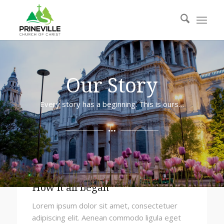
Our Story
Every story has a beginning. This is ours…
How it all began
Lorem ipsum dolor sit amet, consectetuer
adipiscing elit. Aenean commodo ligula eget